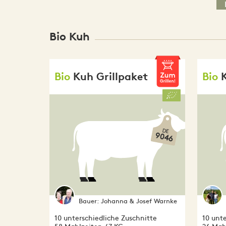
Bio Kuh
Bio
Kuh Grillpaket
Bio
DE
9046
Bauer:
Johanna & Josef Warnke
10 unterschiedliche Zuschnitte
10 unte