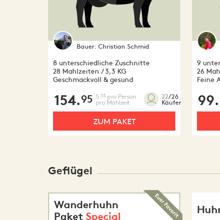
Bauer:
Christian Schmid
8 unterschiedliche Zuschnitte
9 unte
28 Mahlzeiten / 3,3 KG
26 Mahl
Geschmackvoll & gesund
Feine 
154.
5.
pro Person
99.
53
22
/26
95
pro Mahlzeit
Käufer
ZUM PAKET
Geflügel
Wanderhuhn
Huhn
Paket
Special