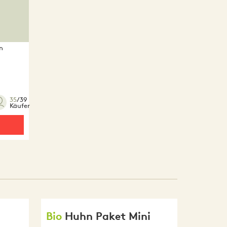
n
e
35
/39
Käufer
Bio
Huhn Paket Mini