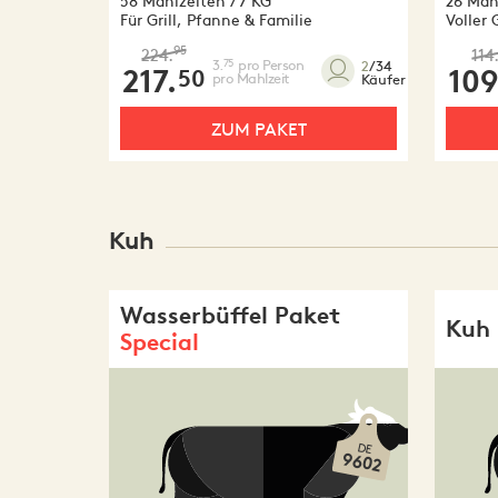
58 Mahlzeiten / 7 KG
26 Mahl
Für Grill, Pfanne & Familie
Voller
95
224.
114
3.
pro Person
75
2
/34
217.
109
50
pro Mahlzeit
Käufer
ZUM PAKET
Kuh
Wasserbüffel Paket
Kuh 
Special
DE
9602