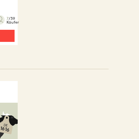
7
/39
Käufer
DE
1616