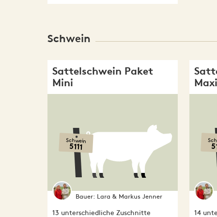
Schwein
Sattelschwein Paket
Satt
Mini
Max
Schwein
Sch
5111
5
Bauer:
Lara & Markus Jenner
13 unterschiedliche Zuschnitte
14 unte