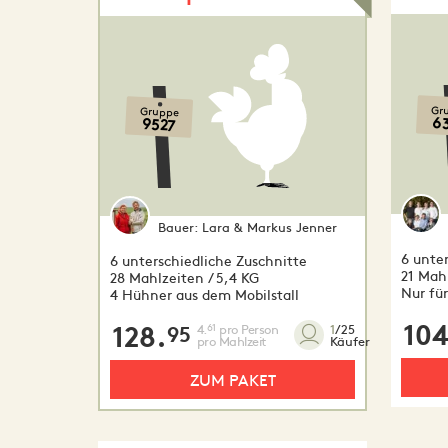
Gr
Gruppe
6
9527
Bauer:
Lara & Markus Jenner
6 unte
6 unterschiedliche Zuschnitte
21 Mahl
28 Mahlzeiten / 5,4 KG
Nur für
4 Hühner aus dem Mobilstall
104
128.
4.
pro Person
61
1
/25
95
pro Mahlzeit
Käufer
ZUM PAKET