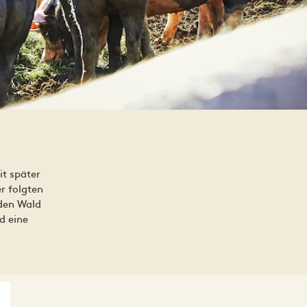
it später
r folgten
 den Wald
d eine