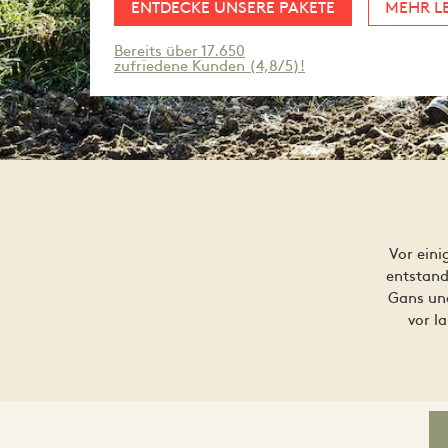
ENTDECKE UNSERE PAKETE
MEHR L
Bereits über 17.650
zufriedene Kunden (4,8/5)!
Vor eini
entstand
Gans und
vor l