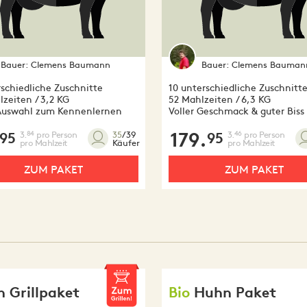
Bauer:
Clemens Baumann
Bauer:
Clemens Bauman
rschiedliche Zuschnitte
10 unterschiedliche Zuschnitt
zeiten / 3,2 KG
52 Mahlzeiten / 6,3 KG
Auswahl zum Kennenlernen
Voller Geschmack & guter Biss
3.
pro Person
179.
3.
pro Person
84
46
35
/39
95
95
pro Mahlzeit
pro Mahlzeit
Käufer
ZUM PAKET
ZUM PAKET
 Grillpaket
Bio
Huhn Paket