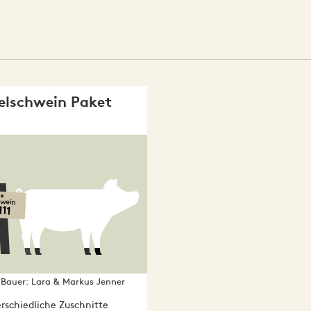
elschwein Paket
i
wein
111
Bauer:
Lara & Markus Jenner
rschiedliche Zuschnitte