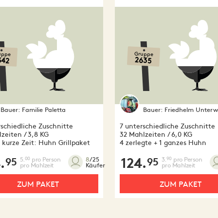
uppe
Gruppe
342
2635
Bauer:
Familie Paletta
Bauer:
Friedhelm Unterw
rschiedliche Zuschnitte
7 unterschiedliche Zuschnitte
zeiten / 3,8 KG
32 Mahlzeiten / 6,0 KG
 kurze Zeit: Huhn Grillpaket
4 zerlegte + 1 ganzes Huhn
.
5.
pro Person
124.
3.
pro Person
00
90
8
/25
95
95
pro Mahlzeit
pro Mahlzeit
Käufer
ZUM PAKET
ZUM PAKET