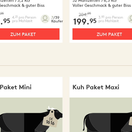
zeiten / 3,2 KG
52 Mahlzeiten / 6,3 KG
 Geschmack & guter Biss
Voller Geschmack & guter Biss
95
95
.
204.
4.
pro Person
3.
pro Person
23
85
7
/39
.
199.
95
95
pro Mahlzeit
pro Mahlzeit
Käufer
ZUM PAKET
ZUM PAKET
Paket Mini
Kuh Paket Maxi
DE
1616