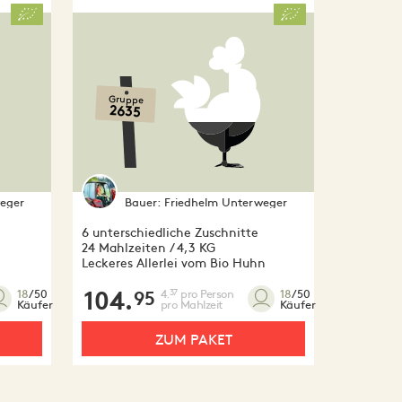
Gruppe
2635
eger
Bauer:
Friedhelm Unterweger
6 unterschiedliche Zuschnitte
24 Mahlzeiten / 4,3 KG
Leckeres Allerlei vom Bio Huhn
104.
4.
pro Person
37
18
/50
18
/50
95
pro Mahlzeit
Käufer
Käufer
ZUM PAKET