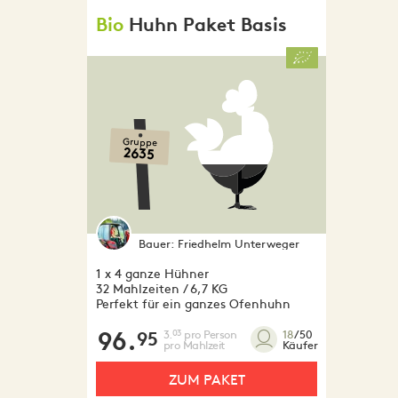
Bio
Huhn Paket Basis
Gruppe
2635
Bauer:
Friedhelm Unterweger
1 x 4 ganze Hühner
32 Mahlzeiten / 6,7 KG
Perfekt für ein ganzes Ofenhuhn
96.
3.
pro Person
03
18
/50
95
pro Mahlzeit
Käufer
ZUM PAKET