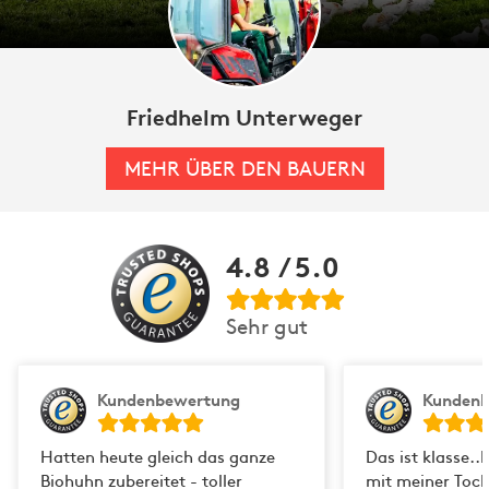
Wir holen die Bio Hühner erst beim Bauern ab,
wenn eine Gruppe komplett verkauft wurde. So
beugen wir einer Verschwendung des wertvollen
Geflügels vor. Danach wird das Geflügel von
unseren Fachmetzgern von Hand zugeschnitten,
Friedhelm Unterweger
das genaue Gewicht kann also etwas vom
Zielgewicht abweichen.
MEHR ÜBER DEN BAUERN
4.8
/ 5.0
Sehr gut
Kundenbewertung
Kunden
Hatten heute gleich das ganze
Das ist klasse.
Biohuhn zubereitet - toller
mit meiner Toch