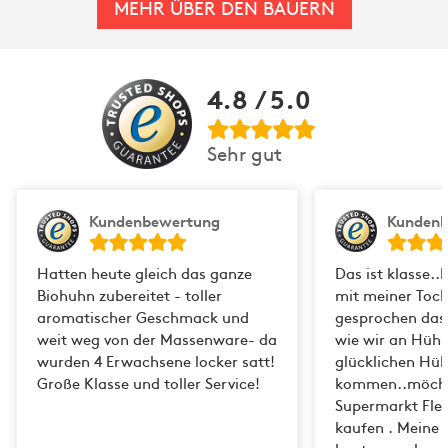
das genaue Gewicht kann also etwas vom
MEHR ÜBER DEN BAUERN
Zielgewicht abweichen.
Natürlich erfüllt jeder Bauer
:
unsere Garantien
4.8
/ 5.0
Artgerechte Haltung mit viel Liebe zum
Tier
Gentechnikfreies und zum Großteil selbst
Sehr gut
erzeugtes Futter
Keine präventiven Antibiotika
Viel Platz im Stall und/oder im Freien
Kundenbewertung
Kunden
Jedes Tier ist zurückverfolgbar
Hatten heute gleich das ganze
Das ist klasse.
Biohuhn zubereitet - toller
mit meiner Toch
aromatischer Geschmack und
gesprochen das 
weit weg von der Massenware- da
wie wir an Hühn
wurden 4 Erwachsene locker satt!
glücklichen Hü
Große Klasse und toller Service!
kommen..möcht
Supermarkt Flei
kaufen . Meine 