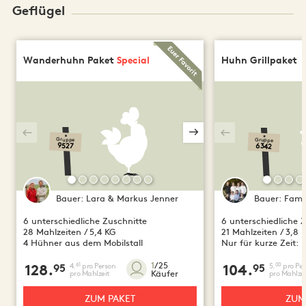
Geflügel
Wanderhuhn Paket
Special
Huhn Grillpaket
Gruppe
Gruppe
9527
6342
Bauer:
Lara & Markus Jenner
Bauer:
Famil
6 unterschiedliche Zuschnitte
6 unterschiedliche 
28 Mahlzeiten / 5,4 KG
21 Mahlzeiten / 3,8 
4 Hühner aus dem Mobilstall
Nur für kurze Zeit: 
1
/25
4.
pro Person
5.
pro Per
61
00
128.
95
104.
95
Käufer
pro Mahlzeit
pro Mahlzei
ZUM PAKET
ZUM