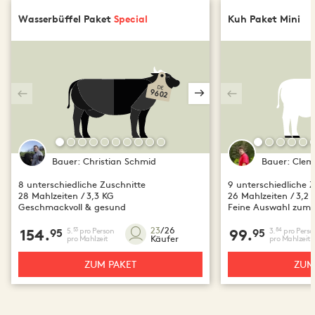
Wasserbüffel Paket
Special
Kuh Paket Mini
DE
9602
Bauer:
Christian Schmid
Bauer:
Clem
8 unterschiedliche Zuschnitte
9 unterschiedliche 
28 Mahlzeiten / 3,3 KG
26 Mahlzeiten / 3,2 
Geschmackvoll & gesund
Feine Auswahl zum 
23
/26
5.
pro Person
3.
pro Perso
53
84
154.
95
99.
95
Käufer
pro Mahlzeit
pro Mahlzeit
ZUM PAKET
ZUM