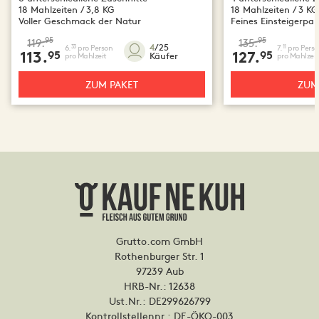
18 Mahlzeiten / 3,8 KG
18 Mahlzeiten / 3 KG
Voller Geschmack der Natur
Feines Einsteigerpak
95
95
119.
135.
4
/25
6.
pro Person
7.
pro Perso
33
11
113.
95
127.
95
Käufer
pro Mahlzeit
pro Mahlzeit
ZUM PAKET
ZUM
Grutto.com GmbH
Rothenburger Str. 1
97239 Aub
HRB-Nr.: 12638
Ust.Nr.: DE299626799
Kontrollstellennr.:
DE-ÖKO-003