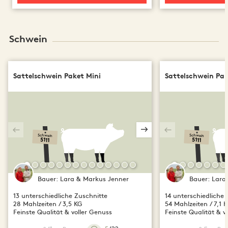
Schwein
Sattelschwein Paket Mini
Sattelschwein Pa
Schwein
Schwein
5111
5111
Bauer:
Lara & Markus Jenner
Bauer:
Lara
13 unterschiedliche Zuschnitte
14 unterschiedliche 
28 Mahlzeiten / 3,5 KG
54 Mahlzeiten / 7,1 
Feinste Qualität & voller Genuss
Feinste Qualität & v
68
41