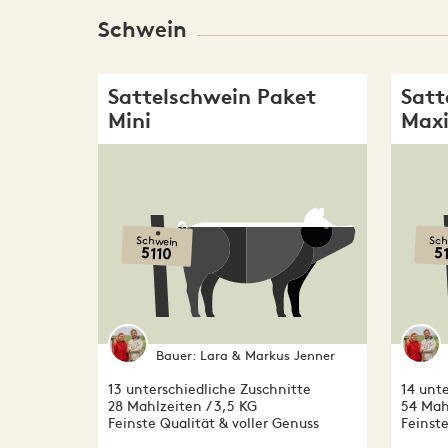
Schwein
Sattelschwein Paket
Satt
Mini
Max
Schwein
Sch
5110
5
Bauer:
Lara & Markus Jenner
13 unterschiedliche Zuschnitte
14 unte
28 Mahlzeiten / 3,5 KG
54 Mahl
Feinste Qualität & voller Genuss
Feinste