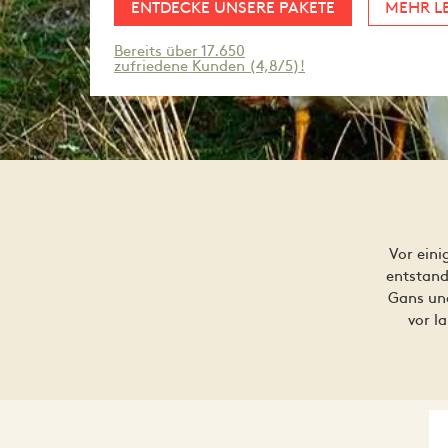
ENTDECKE UNSERE PAKETE
MEHR L
Bereits über 17.650
zufriedene Kunden (4,8/5)!
Vor eini
entstand
Gans und
vor l