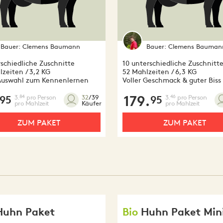
Bauer:
Clemens Baumann
Bauer:
Clemens Bauman
rschiedliche Zuschnitte
10 unterschiedliche Zuschnitt
zeiten / 3,2 KG
52 Mahlzeiten / 6,3 KG
Auswahl zum Kennenlernen
Voller Geschmack & guter Biss
3.
pro Person
179.
3.
pro Person
84
46
32
/39
95
95
pro Mahlzeit
pro Mahlzeit
Käufer
ZUM PAKET
ZUM PAKET
Huhn Paket
Bio
Huhn Paket Min