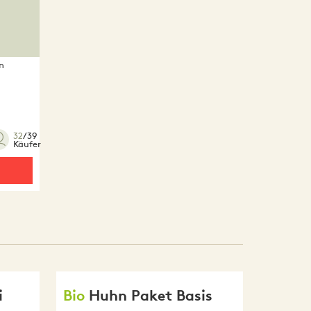
n
e
32
/39
Käufer
i
Bio
Huhn Paket Basis