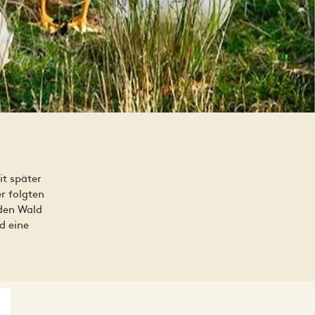
it später
r folgten
 den Wald
d eine