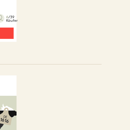
6
/39
Käufer
DE
1616