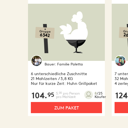
Gruppe
Gr
6342
2
Bauer:
Familie Paletta
6 unterschiedliche Zuschnitte
7 unter
21 Mahlzeiten / 3,8 KG
32 Mah
Nur für kurze Zeit: Huhn Grillpaket
4 zerl
104.
5.
pro Person
124
00
8
/25
95
pro Mahlzeit
Käufer
ZUM PAKET