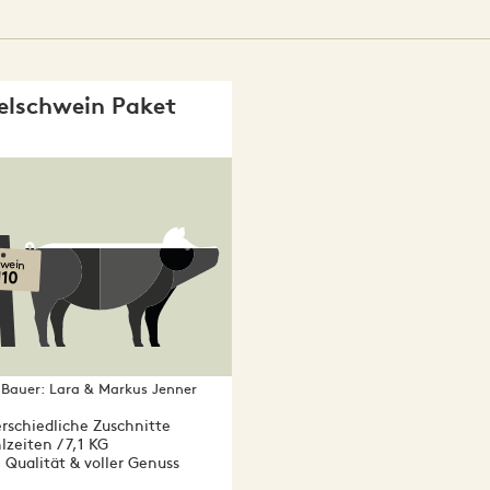
elschwein Paket
i
wein
110
Bauer:
Lara & Markus Jenner
rschiedliche Zuschnitte
zeiten / 7,1 KG
 Qualität & voller Genuss