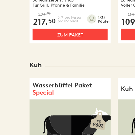
Für Grill, Pfanne & Familie
Voller
95
224.
114
3.
pro Person
75
1
/34
217.
109
50
pro Mahlzeit
Käufer
ZUM PAKET
Kuh
Wasserbüffel Paket
Kuh 
Special
DE
9602