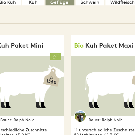
Bio Kuh
Kuh
Geflügel
Schwein
Wildfleisch
Kuh Paket Mini
Bio
Kuh Paket Maxi
DE
1360
Bauer:
Ralph Nolle
Bauer:
Ralph Nolle
rschiedliche Zuschnitte
11 unterschiedliche Zuschnitte
zeiten / 3,2 KG
52 Mahlzeiten / 6,3 KG