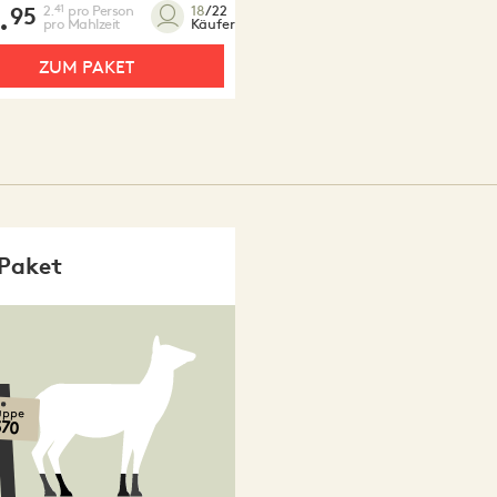
.
2.
pro Person
41
18
/22
95
pro Mahlzeit
Käufer
ZUM PAKET
Paket
uppe
370