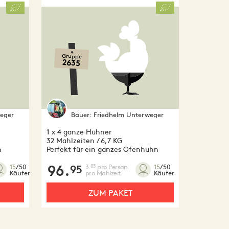
Gruppe
2635
eger
Bauer:
Friedhelm Unterweger
1 x 4 ganze Hühner
32 Mahlzeiten / 6,7 KG
n
Perfekt für ein ganzes Ofenhuhn
96.
3.
pro Person
03
15
/50
15
/50
95
pro Mahlzeit
Käufer
Käufer
ZUM PAKET