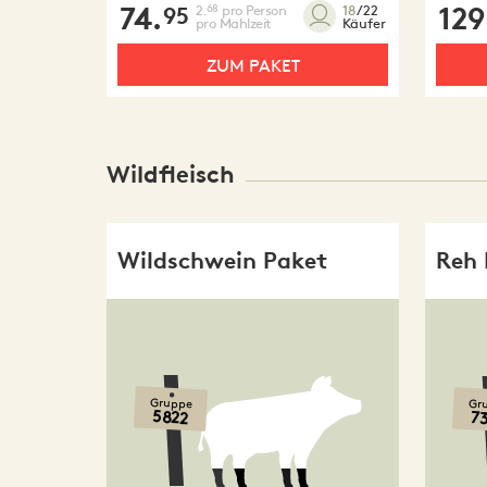
74.
2.
pro Person
129
68
18
/22
95
pro Mahlzeit
Käufer
ZUM PAKET
Wildfleisch
Wildschwein Paket
Reh 
Gruppe
Gr
5822
7