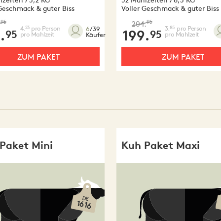
 Geschmack & guter Biss
Voller Geschmack & guter Biss
95
95
.
204.
4.
pro Person
3.
pro Person
23
85
6
/39
.
199.
95
95
pro Mahlzeit
pro Mahlzeit
Käufer
ZUM PAKET
ZUM PAKET
Paket Mini
Kuh Paket Maxi
DE
1616