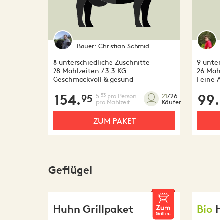
Bauer:
Christian Schmid
8 unterschiedliche Zuschnitte
9 unte
28 Mahlzeiten / 3,3 KG
26 Mahl
Geschmackvoll & gesund
Feine 
154.
5.
pro Person
99.
53
21
/26
95
pro Mahlzeit
Käufer
ZUM PAKET
Geflügel
Huhn Grillpaket
Bio