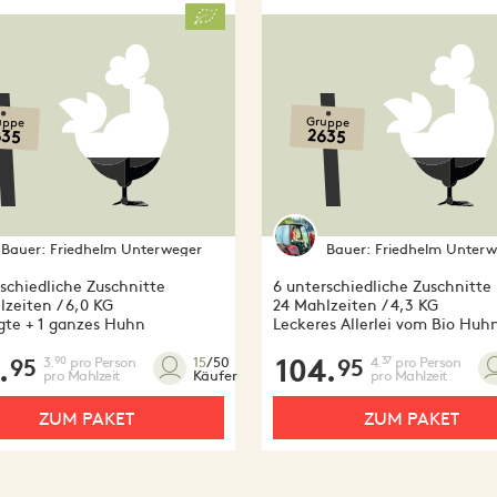
uppe
Gruppe
635
2635
Bauer:
Friedhelm Unterweger
Bauer:
Friedhelm Unterw
schiedliche Zuschnitte
6 unterschiedliche Zuschnitte
lzeiten / 6,0 KG
24 Mahlzeiten / 4,3 KG
egte + 1 ganzes Huhn
Leckeres Allerlei vom Bio Huh
.
3.
pro Person
104.
4.
pro Person
90
37
15
/50
95
95
pro Mahlzeit
pro Mahlzeit
Käufer
ZUM PAKET
ZUM PAKET