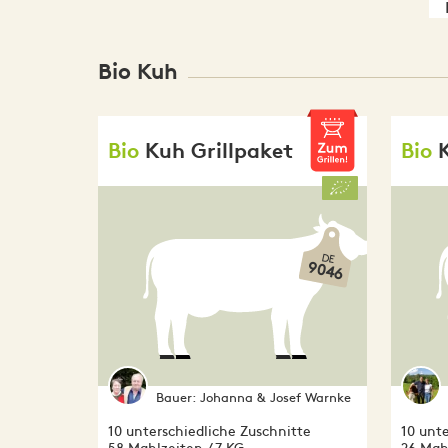
Bio Kuh
Bio
Kuh Grillpaket
Bio
DE
9046
Bauer:
Johanna & Josef Warnke
10 unterschiedliche Zuschnitte
10 unte
58 Mahlzeiten / 7 KG
26 Mahl