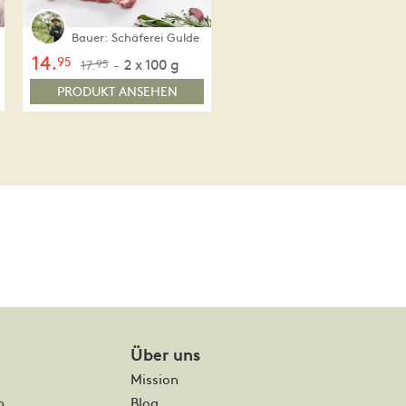
Bauer: Schäferei Gulde
14.
95
2 x 100 g
-
17.
95
PRODUKT ANSEHEN
Über uns
Mission
m
Blog