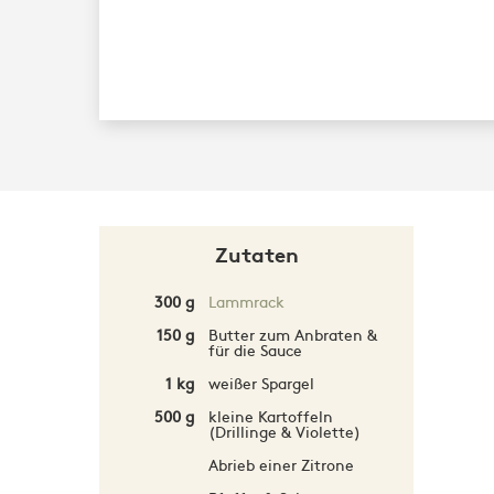
Zutaten
300 g
Lammrack
150 g
Butter zum Anbraten &
für die Sauce
1 kg
weißer Spargel
500 g
kleine Kartoffeln
(Drillinge & Violette)
Abrieb einer Zitrone