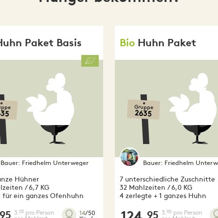
Huhn Paket Basis
Bio
Huhn Paket
uppe
Gruppe
635
2635
Bauer:
Friedhelm Unterweger
Bauer:
Friedhelm Unterw
ganze Hühner
7 unterschiedliche Zuschnitte
zeiten / 6,7 KG
32 Mahlzeiten / 6,0 KG
t für ein ganzes Ofenhuhn
4 zerlegte + 1 ganzes Huhn
3.
pro Person
124.
3.
pro Person
03
90
14
/50
95
95
pro Mahlzeit
pro Mahlzeit