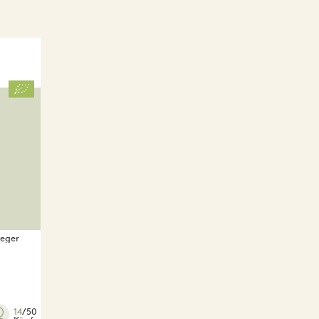
eger
14
/50