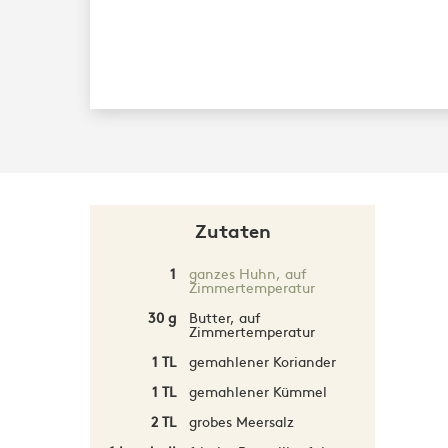
Zutaten
1
ganzes Huhn, auf
Zimmertemperatur
30 g
Butter, auf
Zimmertemperatur
1 TL
gemahlener Koriander
1 TL
gemahlener Kümmel
2 TL
grobes Meersalz