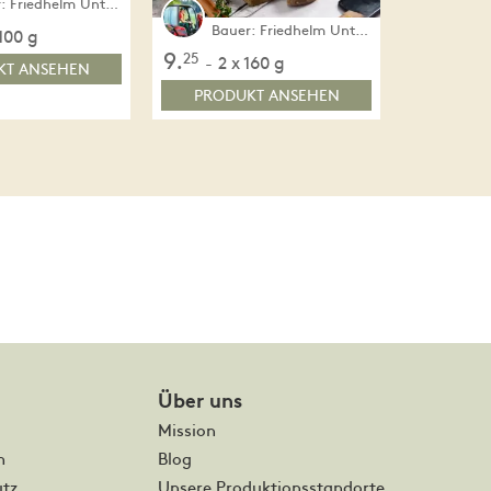
Bauer: Friedhelm Unterweger
Bauer: Friedhelm Unterweger
 100 g
9.
25
2 x 160 g
-
KT ANSEHEN
PRODUKT ANSEHEN
Über uns
Mission
m
Blog
tz
Unsere Produktionsstandorte