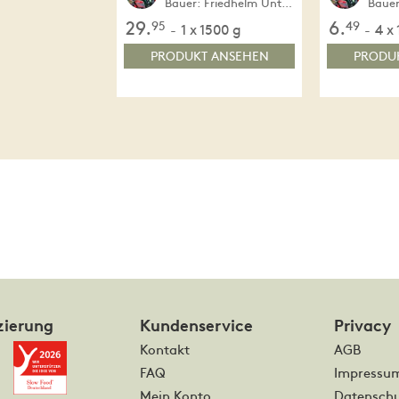
Bauer: Friedhelm Unterweger
29.
6.
95
49
1 x 1500 g
4 x
-
-
PRODUKT ANSEHEN
PRODU
zierung
Kundenservice
Privacy
Kontakt
AGB
FAQ
Impressu
Mein Konto
Datenschu