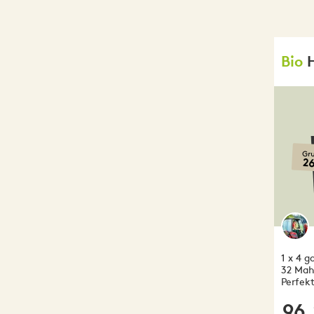
Bio
Gr
2
1 x 4 
32 Mahl
Perfek
96.