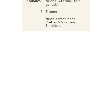
1 handvoll
frische Petersilie, fein
gehackt
1
Zitrone
frisch gemahlener
Pfeffer & Salz zum
Einreiben