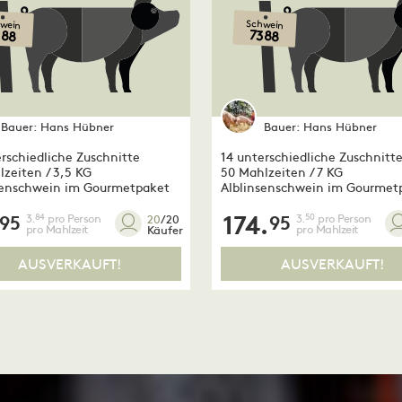
wein
Schwein
388
7388
Bauer:
Hans Hübner
Bauer:
Hans Hübner
rschiedliche Zuschnitte
14 unterschiedliche Zuschnitt
lzeiten / 3,5 KG
50 Mahlzeiten / 7 KG
senschwein im Gourmetpaket
Alblinsenschwein im Gourmet
3.
pro Person
174.
3.
pro Person
84
50
20
/20
95
95
pro Mahlzeit
pro Mahlzeit
Käufer
AUSVERKAUFT!
AUSVERKAUFT!