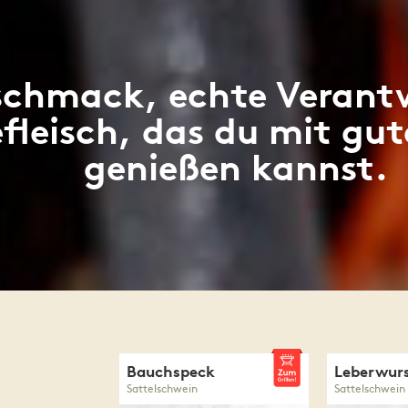
schmack, echte Verantw
fleisch, das du mit gu
genießen kannst.
Bauchspeck
Leberwur
Sattelschwein
Sattelschwein