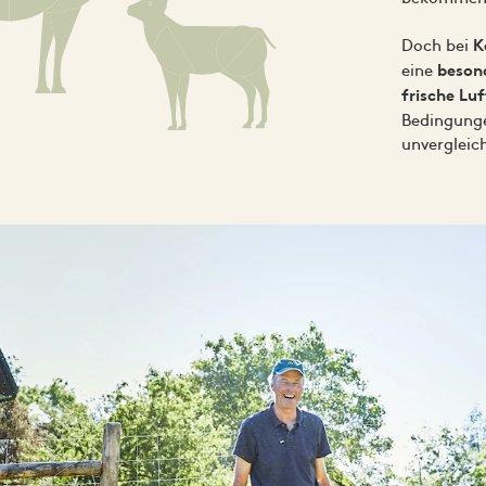
Doch bei
K
eine
beson
frische Lu
Bedingunge
unvergleic