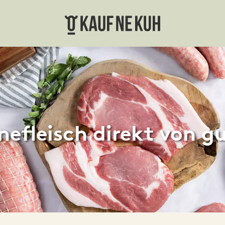
nefleisch
direkt von g