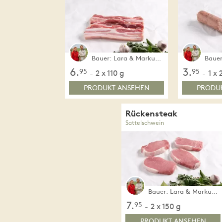
Bauer: Lara & Markus Jenner
6.
3.
95
95
2 x 110 g
1 x 
-
-
PRODUKT ANSEHEN
PRODU
Rückensteak
Sattelschwein
Bauer: Lara & Markus Jenner
7.
95
2 x 150 g
-
PRODUKT ANSEHEN