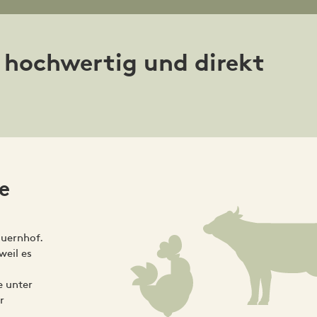
 hochwertig und direkt
e
auernhof.
weil es
e unter
r