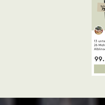
Sch
7
13 unte
26 Mah
Alblin
99.