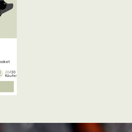
e
paket
20
/20
Käufer