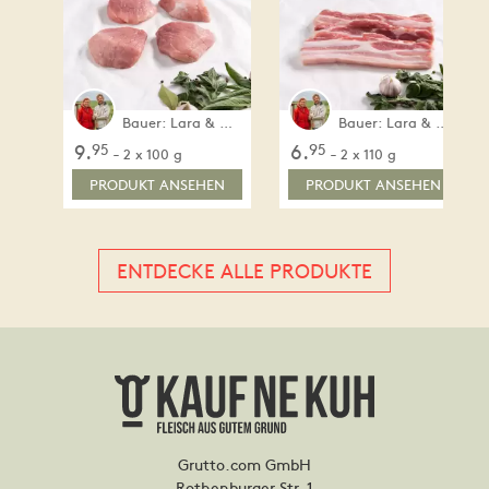
Bauer: Lara & Markus Jenner
Bauer: Lara & Markus Jenner
95
95
9.
6.
-
-
2 x 100 g
2 x 110 g
PRODUKT ANSEHEN
PRODUKT ANSEHEN
ENTDECKE ALLE PRODUKTE
Grutto.com GmbH
Rothenburger Str. 1