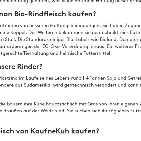
indehaltung gehalten, was keine optimale Haltung dieser großen
man Bio-Rindfleisch kaufen?
rofitieren von besseren Haltungsbedingungen. Sie haben Zugang
 eine Koppel. Des Weiteren bekommen sie gentechnikfreies Futt
m Stall. Die Standards einiger Bio-Labels wie Bioland, Demete
tanforderungen der EG-Öko-Verordnung hinaus. Ein weiteres P
rtgerechte Tierhaltung und heimische Futtermittel.
sere Rinder?
Mastrind im Laufe seines Lebens rund 1,4 Tonnen Soja und Getre
sondere aus Südamerika, wird gentechnisch verändert und kann 
 die Bauern ihre Kühe hauptsächlich mit Gras von ihren eigene
e draußen auf der Weide sind. Sie suchen sich ihr tägliches Futt
isch von KaufneKuh kaufen?