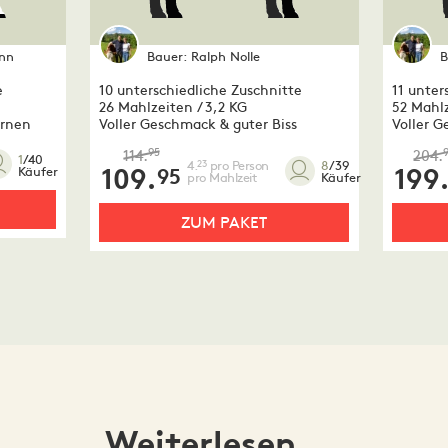
nn
Bauer:
Ralph Nolle
B
e
10 unterschiedliche Zuschnitte
11 unter
26 Mahlzeiten / 3,2 KG
52 Mahlz
ernen
Voller Geschmack & guter Biss
Voller G
95
114.
204.
1
/40
4.
pro Person
23
8
/39
Käufer
109.
199
95
pro Mahlzeit
Käufer
ZUM PAKET
Weiterlesen ...