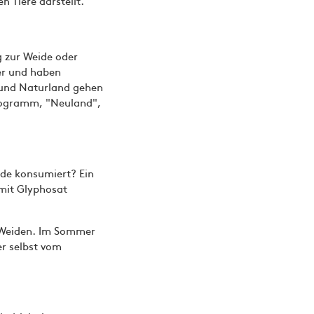
 Tiere darstellt.
 zur Weide oder
er und haben
r und Naturland gehen
rogramm, "Neuland",
ide konsumiert? Ein
mit Glyphosat
n Weiden. Im Sommer
er selbst vom