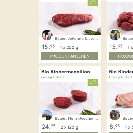
Bauer: Johanna & Josef Warnke
Bauer
15.
15.
95
95
1 x 250 g
1 
-
-
PRODUKT ANSEHEN
PRODU
Bio Rindermedaillon
Bio Rind
Grasgefüttert
Grasgefüttert
Bauer: Hans-Joachim & Ute Hotz-Straub
Bauer
24.
8.
95
95
2 x 120 g
1 x
-
-