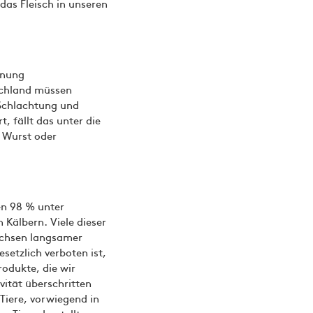
das Fleisch in unseren
hnung
tschland müssen
 Schlachtung und
 fällt das unter die
i Wurst oder
en 98 % unter
Kälbern. Viele dieser
wachsen langsamer
setzlich verboten ist,
rodukte, die wir
ität überschritten
 Tiere, vorwiegend in