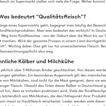
leisch im Supermarkt stellen sich viele die Frage: Woher kommt 
Was bedeutet "Qualitätsfleisch"?
nge eines Supermarkts geht, begegnet man häufig der Bezeic
 Rindfleischprodukten. Aber was bedeutet das wirklich? In Deu
 Weg ihres Rindfleisches – von der Geburt über die Mast bis zur
t machen. Wird der gesamte Prozess in einem Land durchgeführt,
t". Wichtig dabei: Dies gilt nur für unverarbeitetes Fleisch.
Be
e Kennzeichnungspflicht also weg.
nnliche Kälber und Milchkühe
jährlich über 3 Millionen Rinder geschlachtet. Von diesen werd
ungen gehalten. Ein besonderes Augenmerk gilt den männlichen 
ie von Milchkühen, sind nicht für die Mast geeignet, denn sie 
niger Fleisch. Obwohl das Töten dieser Kälber in Deutschland ge
uf hin, dass es trotzdem praktiziert wird. Viele der Rindfleischp
etztendlich von Milchkühen, die den Höhepunkt ihrer Produktiv
nn meist zu Hackfleisch verarbeitet. Leider werden viele dieser