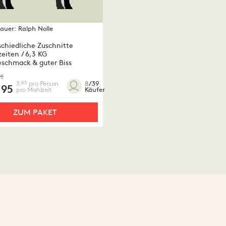
auer:
Ralph Nolle
schiedliche Zuschnitte
eiten / 6,3 KG
eschmack & guter Biss
95
3.
pro Person
85
8
/39
.
95
pro Mahlzeit
Käufer
ZUM PAKET