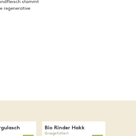
Rindfleisch stammt
ne regenerative
rgulasch
Bio Rinder Hakk
Grasgefüttert