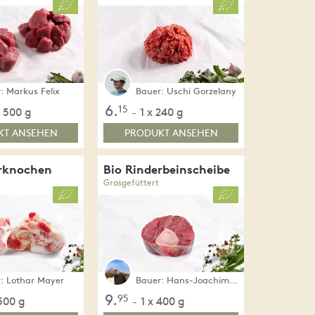
: Markus Felix
Bauer: Uschi Gorzelany
6.
15
x 500 g
1 x 240 g
-
KT ANSEHEN
PRODUKT ANSEHEN
erknochen
Bio Rinderbeinscheibe
Grasgefüttert
: Lothar Mayer
Bauer: Hans-Joachim & Ute Hotz-Straub
9.
95
 500 g
1 x 400 g
-