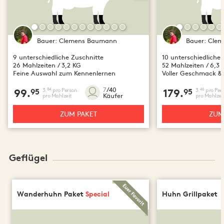
Bauer:
Clemens Baumann
Bauer:
Clem
9 unterschiedliche Zuschnitte
10 unterschiedliche 
26 Mahlzeiten / 3,2 KG
52 Mahlzeiten / 6,3 
Feine Auswahl zum Kennenlernen
Voller Geschmack & 
7
/40
3.
pro Person
3.
pro Per
84
46
99.
95
179.
95
Käufer
pro Mahlzeit
pro Mahlzei
ZUM PAKET
ZUM
Geflügel
Wanderhuhn Paket
Special
Huhn Grillpaket