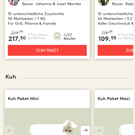
Bauer:
Johanna & Josef Warnke
Bauer:
Ralph
10 unterschiedliche Zuschnitte
10 unterschiedliche 
58 Mahlzeiten / 7 KG
26 Mahlzeiten / 3,2 
Für Grill, Pfanne & Familie
Voller Geschmack & 
95
95
224.
114.
8
/27
3.
pro Person
4.
pro Per
75
23
217.
50
109.
95
Käufer
pro Mahlzeit
pro Mahlzei
ZUM PAKET
ZUM
Kuh
Kuh Paket Mini
Kuh Paket Maxi
DE
1644