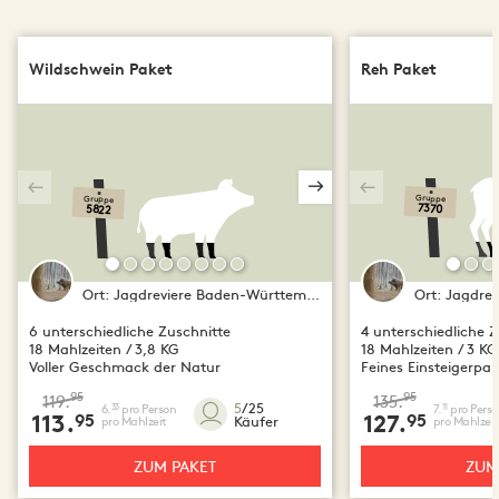
Wildschwein Paket
Reh Paket
Gruppe
Gruppe
5822
7370
Ort:
Jagdreviere Baden-Württemberg
Ort:
Jagdrevi
6 unterschiedliche Zuschnitte
4 unterschiedliche Z
18 Mahlzeiten / 3,8 KG
18 Mahlzeiten / 3 KG
Voller Geschmack der Natur
Feines Einsteigerpak
95
95
119.
135.
5
/25
6.
pro Person
7.
pro Perso
33
11
113.
95
127.
95
Käufer
pro Mahlzeit
pro Mahlzeit
ZUM PAKET
ZUM