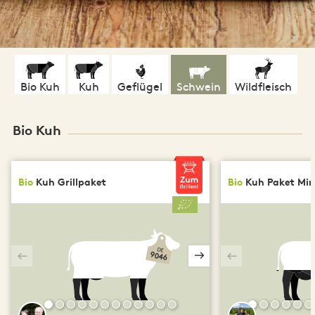
Bio Kuh
Kuh
Geflügel
Schwein
Wildfleisch
Bio Kuh
Bio
Kuh Grillpaket
Bio
Kuh Paket Min
DE
9046