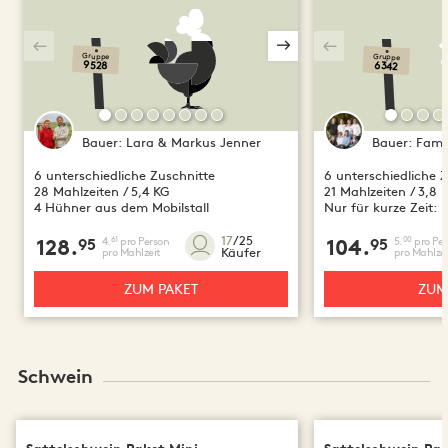
Gruppe
Gruppe
9528
6342
Bauer:
Lara & Markus Jenner
Bauer:
Famil
6 unterschiedliche Zuschnitte
6 unterschiedliche 
28 Mahlzeiten / 5,4 KG
21 Mahlzeiten / 3,8 
4 Hühner aus dem Mobilstall
Nur für kurze Zeit: 
17
/25
4.
pro Person
5.
pro Per
61
00
128.
95
104.
95
Käufer
pro Mahlzeit
pro Mahlzei
ZUM PAKET
ZUM
Schwein