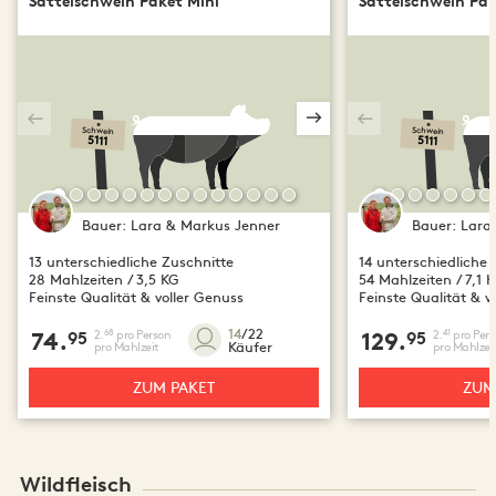
Sattelschwein Paket Mini
Sattelschwein Pa
Schwein
Schwein
5111
5111
Bauer:
Lara & Markus Jenner
Bauer:
Lara
13 unterschiedliche Zuschnitte
14 unterschiedliche 
28 Mahlzeiten / 3,5 KG
54 Mahlzeiten / 7,1 
Feinste Qualität & voller Genuss
Feinste Qualität & v
14
/22
2.
pro Person
2.
pro Pers
68
41
74.
95
129.
95
Käufer
pro Mahlzeit
pro Mahlzei
ZUM PAKET
ZUM
Wildfleisch