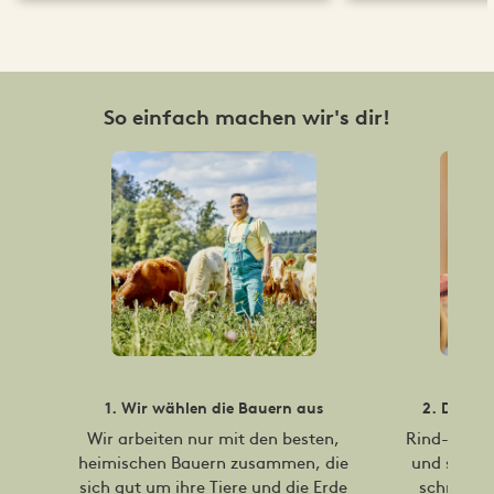
So einfach machen wir's dir!
1. Wir wählen die Bauern aus
2. Du suc
Wir arbeiten nur mit den besten,
Rind- und S
heimischen Bauern zusammen, die
und saison
sich gut um ihre Tiere und die Erde
schmeckt