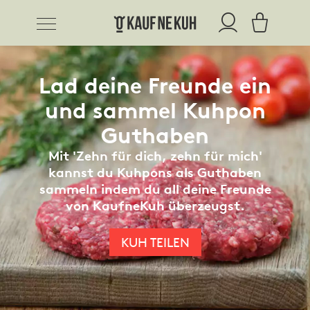
Lad deine Freunde ein
und sammel Kuhpon
Guthaben
Mit 'Zehn für dich, zehn für mich'
kannst du Kuhpons als Guthaben
sammeln indem du all deine Freunde
von KaufneKuh überzeugst.
KUH TEILEN