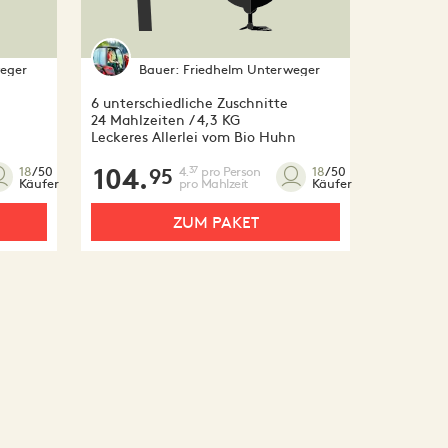
eger
Bauer:
Friedhelm Unterweger
6 unterschiedliche Zuschnitte
24 Mahlzeiten / 4,3 KG
Leckeres Allerlei vom Bio Huhn
104.
4.
pro Person
37
18
/50
18
/50
95
pro Mahlzeit
Käufer
Käufer
ZUM PAKET