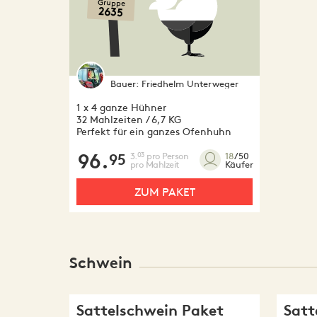
Gruppe
2635
Bauer:
Friedhelm Unterweger
1 x 4 ganze Hühner
32 Mahlzeiten / 6,7 KG
Perfekt für ein ganzes Ofenhuhn
96.
3.
pro Person
03
18
/50
95
pro Mahlzeit
Käufer
ZUM PAKET
Schwein
Sattelschwein Paket
Satt