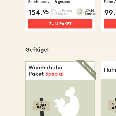
Geschmackvoll & gesund
Feine 
154.
5.
pro Person
99.
53
23
/26
95
pro Mahlzeit
Käufer
ZUM PAKET
Geflügel
Wanderhuhn
Huhn
Paket
Special
Gr
Gruppe
6
9527