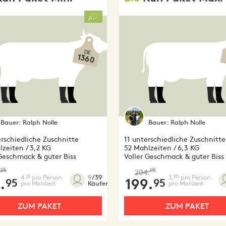
DE
1360
Bauer:
Ralph Nolle
Bauer:
Ralph Nolle
rschiedliche Zuschnitte
11 unterschiedliche Zuschnitte
zeiten / 3,2 KG
52 Mahlzeiten / 6,3 KG
 Geschmack & guter Biss
Voller Geschmack & guter Biss
95
95
.
204.
4.
pro Person
3.
pro Person
23
85
9
/39
.
199.
95
95
pro Mahlzeit
pro Mahlzeit
Käufer
ZUM PAKET
ZUM PAKET