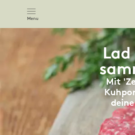
Menu
Lad 
sam
Mit 'Z
Kuhpon
deine