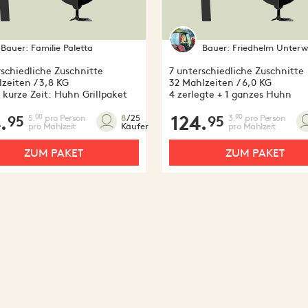
Bauer:
Familie Paletta
Bauer:
Friedhelm Unterw
rschiedliche Zuschnitte
7 unterschiedliche Zuschnitte
zeiten / 3,8 KG
32 Mahlzeiten / 6,0 KG
 kurze Zeit: Huhn Grillpaket
4 zerlegte + 1 ganzes Huhn
.
5.
pro Person
124.
3.
pro Person
00
90
8
/25
95
95
pro Mahlzeit
pro Mahlzeit
Käufer
ZUM PAKET
ZUM PAKET