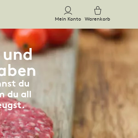
Mein Konto
Warenkorb
n und
aben
nnst du
 du all
eugst.