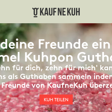
deine Freunde ei
mel Kuhpon Guth
ehn für dich, zehn für mich' ka
s als Guthaben sammeln indem
 Freunde von KaufneKuh überz
KUH TEILEN