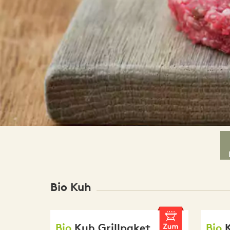
Bio Kuh
Bio
Kuh Grillpaket
Bio