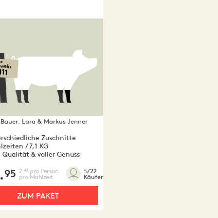
i
wein
111
Bauer:
Lara & Markus Jenner
rschiedliche Zuschnitte
zeiten / 7,1 KG
 Qualität & voller Genuss
.
2.
pro Person
41
5
/22
95
pro Mahlzeit
Käufer
ZUM PAKET