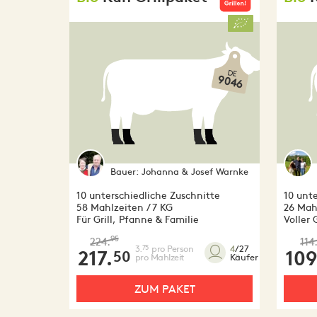
DE
9046
Bauer:
Johanna & Josef Warnke
10 unterschiedliche Zuschnitte
10 unte
58 Mahlzeiten / 7 KG
26 Mahl
Für Grill, Pfanne & Familie
Voller
95
224.
114
3.
pro Person
75
4
/27
217.
109
50
pro Mahlzeit
Käufer
ZUM PAKET