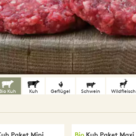
Bio Kuh
Kuh
Geflügel
Schwein
Wildfleisch
Kuh Paket Mini
Bio
Kuh Paket Maxi