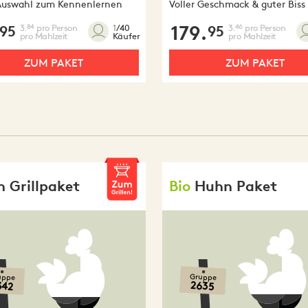
Auswahl zum Kennenlernen
Voller Geschmack & guter Biss
3.
pro Person
179.
3.
pro Person
84
46
1
/40
95
95
pro Mahlzeit
pro Mahlzeit
Käufer
ZUM PAKET
ZUM PAKET
 Grillpaket
Bio
Huhn Paket
uppe
Gruppe
342
2635