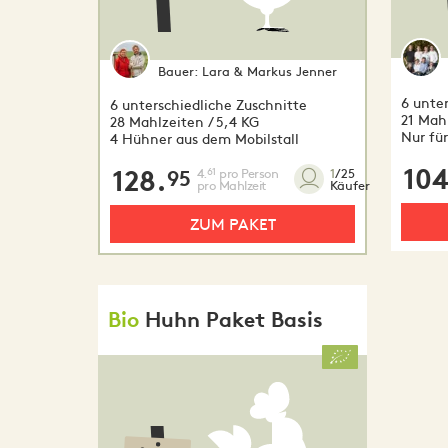
Bauer:
Lara & Markus Jenner
6 unte
6 unterschiedliche Zuschnitte
21 Mahl
28 Mahlzeiten / 5,4 KG
Nur für
4 Hühner aus dem Mobilstall
104
128.
4.
pro Person
61
1
/25
95
pro Mahlzeit
Käufer
ZUM PAKET
Bio
Huhn Paket Basis