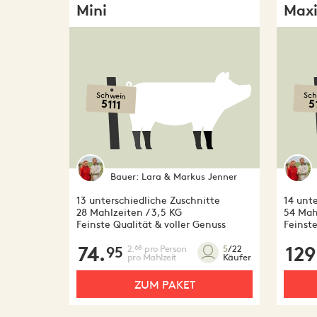
Mini
Max
Schwein
Sch
5111
5
Bauer:
Lara & Markus Jenner
13 unterschiedliche Zuschnitte
14 unte
28 Mahlzeiten / 3,5 KG
54 Mahl
Feinste Qualität & voller Genuss
Feinste
74.
2.
pro Person
129
68
5
/22
95
pro Mahlzeit
Käufer
ZUM PAKET