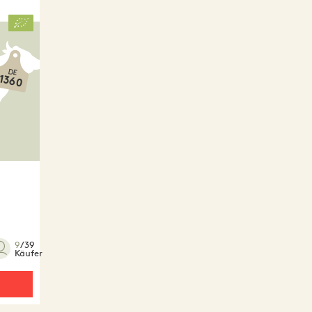
DE
1360
9
/39
Käufer