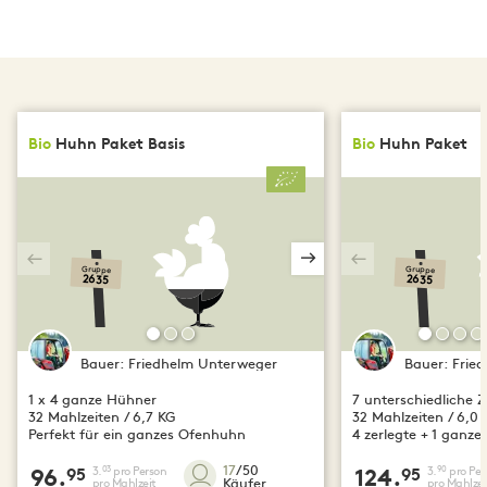
Bio
Huhn Paket Basis
Bio
Huhn Paket
Gruppe
Gruppe
2635
2635
Bauer:
Friedhelm Unterweger
Bauer:
Frie
1 x 4 ganze Hühner
7 unterschiedliche Z
32 Mahlzeiten / 6,7 KG
32 Mahlzeiten / 6,0
Perfekt für ein ganzes Ofenhuhn
4 zerlegte + 1 ganz
17
/50
3.
pro Person
3.
pro Per
03
90
96.
95
124.
95
Käufer
pro Mahlzeit
pro Mahlzei