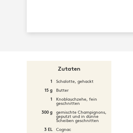
Zutaten
1
Schalotte, gehackt
15 g
Butter
1
Knoblauchzehe, fein
geschnitten
300 g
gemischte Champignons,
geputzt und in dünne
Scheiben geschnitten
3 EL
Cognac