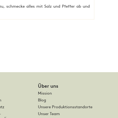
zu, schmecke alles mit Salz und Pfeffer ab und
Über uns
Mission
m
Blog
tz
Unsere Produktionsstandorte
-
Unser Team