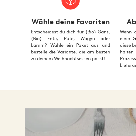
Niederlande
Oranjehoen
Bei der Gründung der Oranjehoen waren Johan fünf Z
Wähle deine Favoriten
Ab
Jedes Paket enthält nicht nur ein, sondern gleich 
Entscheidest du dich für (Bio) Gans,
Wenn a
Bitte beachte: Die gefüllten Klassikhühner komme
(Bio) Ente, Pute, Wagyu oder
einer 
Lamm? Wähle ein Paket aus und
diese b
Oranjehoen‑Hähnchen, Hähnchenhackfleisch
Zutaten:
bestelle die Variante, die am besten
halten
zu deinem Weihnachtsessen passt!
Proze
Liefer