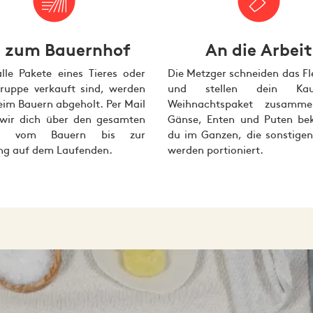
Johan Leenders
iele wichtig, die er nun alle erreicht hat und die seine Five S
 zum Bauernhof
An die Arbeit
zwei leckere, ofenfertige Hühnchen mit klassischer Füllung.
lle Pakete eines Tieres oder
Die Metzger schneiden das Fl
– so bleiben sie frisch und du kannst sie
n tiefgefroren zu dir
Gruppe verkauft sind, werden
und stellen dein Kau
eim Bauern abgeholt. Per Mail
Weihnachtspaket zusamme
, Tutti‑Frutti‑Mischung, Knoblauch, Schalotte, Blattpetersilie
 wir dich über den gesamten
Gänse, Enten und Puten b
ss vom Bauern bis zur
du im Ganzen, die sonstigen
ung auf dem Laufenden.
werden portioniert.