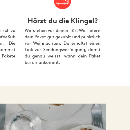
Pieter van Meel
tars ausmachen:
Hörst du die Klingel?
eisch zu
Wir stehen vor deiner Tür! Wir liefern
 passend zu Weihnachten zubereiten.
fneKuh
dein Paket gut gekühlt und pünktlich
n. Die
vor Weihnachten. Du erhältst einen
, Curry, Salz und Pfeffer.
ekommst
Link zur Sendungsverfolgung, damit
 Pakete
du genau weisst, wann dein Paket
bei dir ankommt.