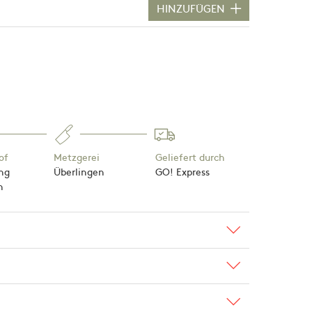
HINZUFÜGEN
of
Metzgerei
Geliefert durch
ng
Überlingen
GO! Express
n
ienbetrieb. Das
en für den reibungslosen