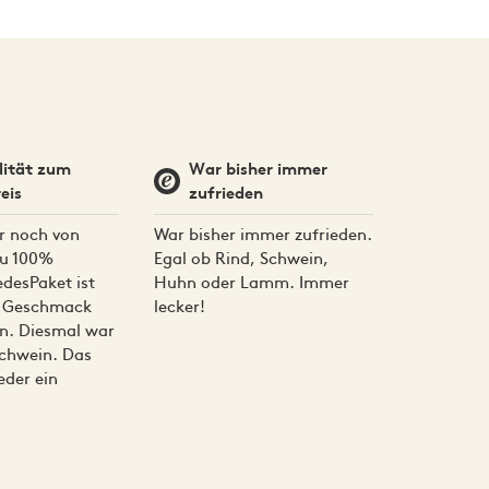
eine und die Schwäbisch-
sich frei bewegen können. Das Ergebnis ist
 Das Fleisch ist von
teht durch minimale Zucht, eine schonende
lität zum
War bisher immer
eis
zufrieden
0,4 g), Proteine: 16,2 g, Salz: 2,0 g
r noch von
War bisher immer zufrieden.
 zu 100%
Egal ob Rind, Schwein,
edesPaket ist
Huhn oder Lamm. Immer
nn. Dort ist es ± 3 Monate haltbar.
d Geschmack
lecker!
n. Diesmal war
schwein. Das
ieder ein
er auf Zimmertemperatur kommen.
nnenwender oder Holzlöffel auseinander drücken.