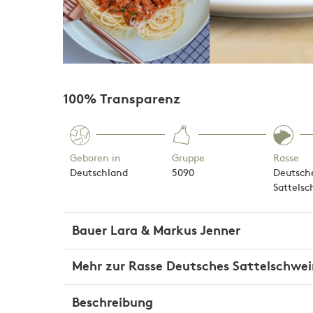
100% Transparenz
Geboren in
Gruppe
Rasse
Deutschland
5090
Deutsch
Sattels
Bauer
Lara & Markus Jenner
Mehr zur Rasse
Deutsches Sattelschwei
Auf dem Jennerhof bewirtschaften Lara und Marku
Beschreibung
Seniorenehepaar lebt und arbeitet zusammen mi