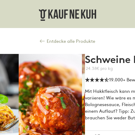
Entdecke alle Produkte
Schweine
24.
38
€
pro kg
19.000+ Be
Mit Hakkfleisch kann 
variieren! Wie wäre es 
Bolognesesauce, Fleisc
einem Auflauf? Tipp: 
brauchen Sie weder But