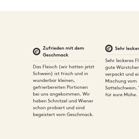
Ablauf und die Versorgung der ca. 80 Muttersc
Das Deutsche Sattelschwein ist eine alte Schwei
Dieses Schweinehackfleisch stammt von Schweinen
Hällischen Landschweine zurückgeht. Die Tiere 
Schweinefleisch, das Sie nicht aus dem Superm
ausgezeichneter Qualität und hat einen höheren 
Aufzucht und das beste verfügbare Futter ohne Z
Zutaten
Schweinefleisch (99,01%), Meersalz (0,99%).
Zufrieden mit dem
Sehr lecker
Geschmack
Nährwerte
Sehr leckeres Fl
Energie: 1141 kJ / 275 kcal, Fette: 23,1 g (davon g
Das Fleisch (wir hatten jetzt
gute Würstchen
Schwein) ist frisch und in
verpackt und e
Aufbewahrung
wunderbar kleinen,
Mischung vom
Das Fleisch wird vakuumverpackt und gefroren gel
gefrierbereiten Portionen
Sattelschwein.
bei uns angekommen. Wir
für eure Mühe.
Auftauen
haben Schnitzel und Wiener
schon probiert und sind
Lege das Fleisch einen Tag vorher in den Kühls
begeistert vom Geschmack.
Zubereitung
Eine Bratpfanne bei mittlerer bis hoher Hitze e
Rühren Sie so lange, bis das Fleisch nicht mehr ro