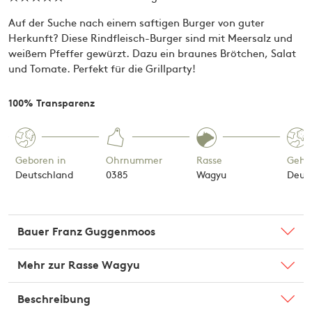
Auf der Suche nach einem saftigen Burger von guter
Herkunft? Diese Rindfleisch-Burger sind mit Meersalz und
weißem Pfeffer gewürzt. Dazu ein braunes Brötchen, Salat
und Tomate. Perfekt für die Grillparty!
100% Transparenz
Geboren in
Ohrnummer
Rasse
Gehal
Deutschland
0385
Wagyu
Deut
Bauer
Franz Guggenmoos
Mehr zur Rasse
Wagyu
Inmitten artenreicher und farbenfroher
Bergwiesen lebt die Familie
Guggenmoos mit ihren glücklichen
Beschreibung
Wagyū ist eine hochexklusive und