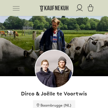
Dirco & Joëlle te Voortwis
Baambrugge (NL)